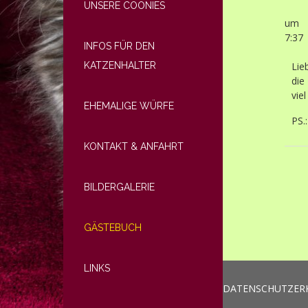
UNSERE COONIES
um
7:37
INFOS FÜR DEN
KATZENHALTER
Lie
die
vie
EHEMALIGE WÜRFE
PS.
KONTAKT & ANFAHRT
BILDERGALERIE
GÄSTEBUCH
LINKS
DATENSCHUTZER