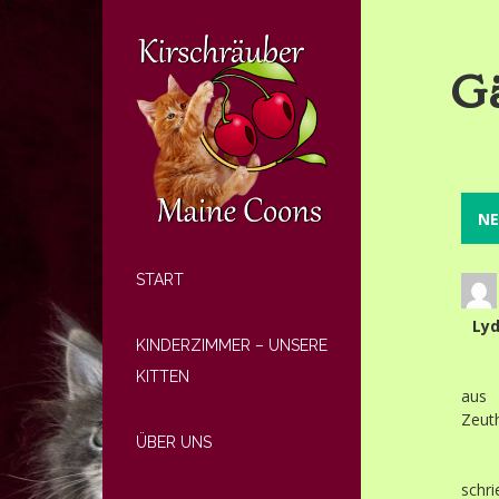
G
START
Lyd
KINDERZIMMER – UNSERE
KITTEN
aus
Zeut
ÜBER UNS
schr